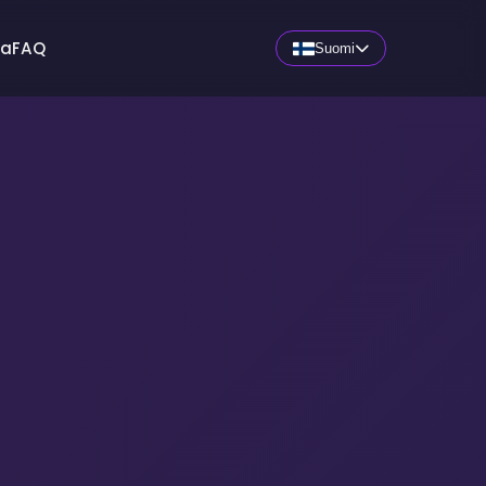
aa
FAQ
Suomi