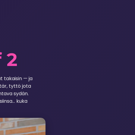
 2
 takaisin — ja
är, tyttö jota
ntava sydän.
siinsa… kuka