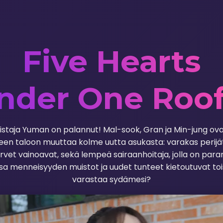
Five Hearts
nder One Roof
staja Yuman on palannut! Mal-sook, Gran ja Min-jung ovat
een taloon muuttaa kolme uutta asukasta: varakas perijät
rvet vainoavat, sekä lempeä sairaanhoitaja, jolla on para
ssa menneisyyden muistot ja uudet tunteet kietoutuvat toi
varastaa sydämesi?