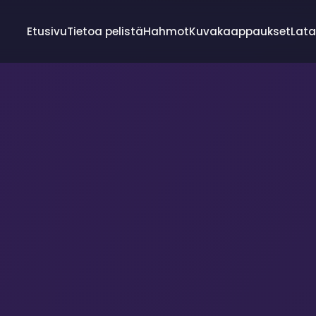
Etusivu
Tietoa pelistä
Hahmot
Kuvakaappaukset
Lat