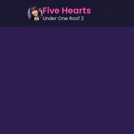
Five Hearts
Under One Roof 2