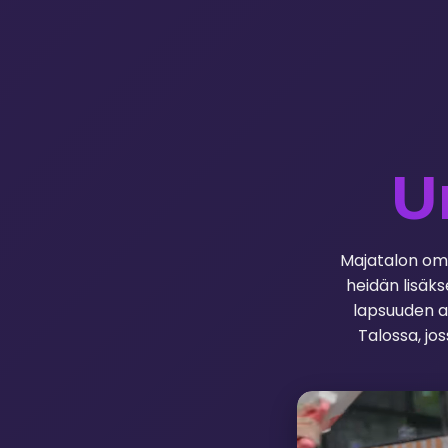
U
Majatalon omi
heidän lisäks
lapsuuden a
Talossa, jo