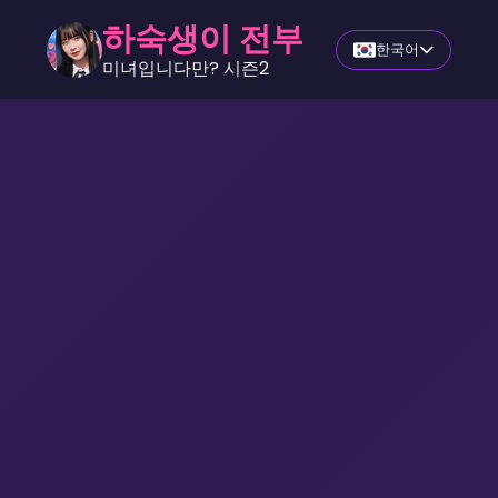
하숙생이 전부
한국어
미녀입니다만? 시즌2